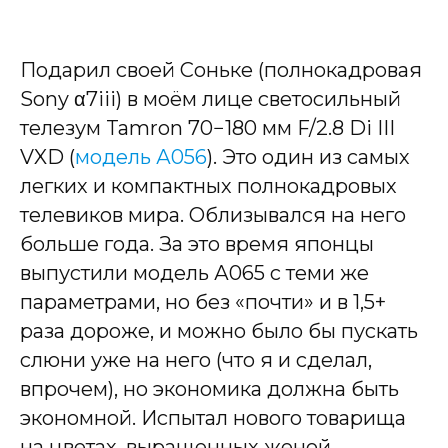
Подарил своей Соньке (полнокадровая
Sony α7iii) в моём лице светосильный
телезум Tamron 70−180 мм F/2.8 Di III
VXD (
модель А056
). Это один из самых
легких и компактных полнокадровых
телевиков мира. Облизывался на него
больше года. За это время японцы
выпустили модель А065 с теми же
параметрами, но без «почти» и в 1,5+
раза дороже, и можно было бы пускать
слюни уже на него (что я и сделал,
впрочем), но экономика должна быть
экономной. Испытал нового товарища
на цветах, выращенных женой