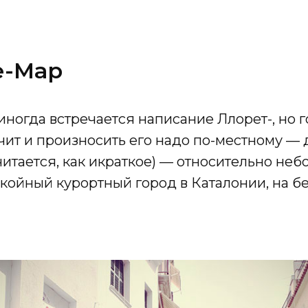
е-Мар
иногда встречается написание Ллорет-, но 
чит и произносить его надо по-местному —
читается, как икраткое) — относительно неб
койный курортный город в Каталонии, на бе