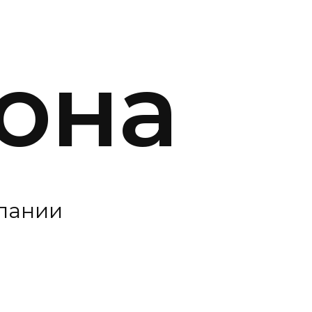
она
пании