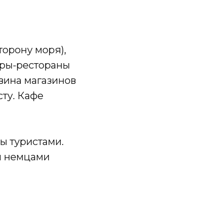
торону моря),
ары-рестораны
овина магазинов
сту. Кафе
ы туристами.
 и немцами