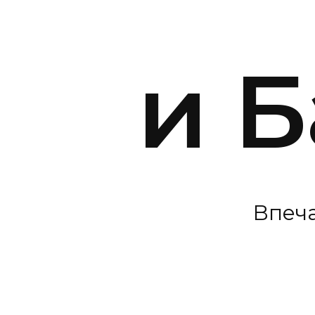
и 
Впеч