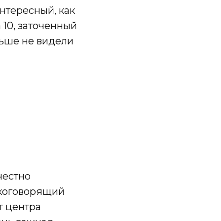
интересный, как
 10, заточенный
ольше не видели
честно
скоговорящий
т центра