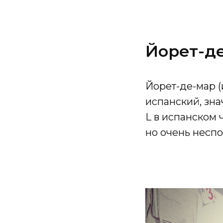
Йорет-д
Йорет-де-мар (
испанский, зна
L в испанском 
но очень неспо