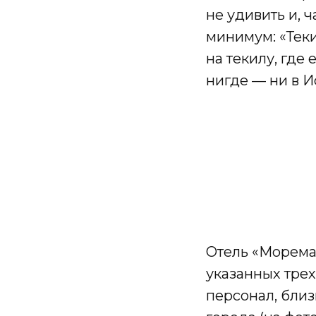
не удивить и, 
минимум: «Теки
на текилу, где
нигде — ни в И
Отель «Моремар
указанных трех
персонал, близ