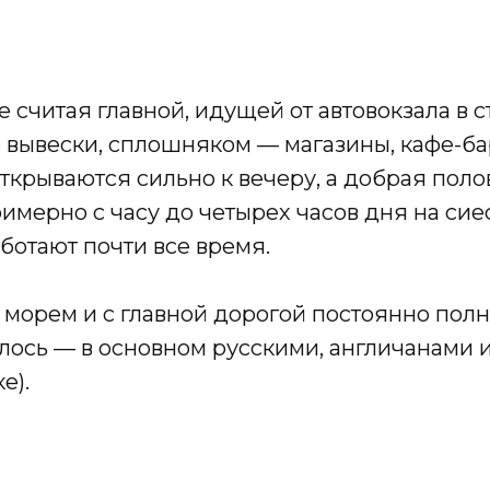
е считая главной, идущей от автовокзала в с
е вывески, сплошняком — магазины, кафе-б
открываются сильно к вечеру, а добрая пол
имерно с часу до четырех часов дня на сие
ботают почти все время.
морем и с главной дорогой постоянно полн
алось — в основном русскими, англичанами
е).