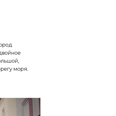
город
 двойное
ольшой,
регу моря.